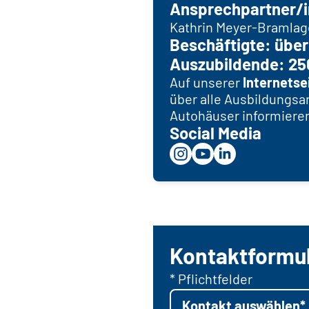
Ansprechpartner/i
Kathrin Meyer-Bramlag
Beschäftigte: über
Auszubildende: 25
Auf unserer
Internetse
über alle Ausbildungs
Autohäuser informiere
Social Media
Kontaktformu
* Pflichtfelder
Kontakt auswählen*