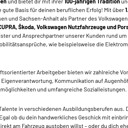
ben
und bietet dir mit ihrer
100-jährigen Tradition
un
gute Basis für deinen beruflichen Erfolg! Mit über
1
hsen und Sachsen-Anhalt als Partner des Volkswagen
 CUPRA, Škoda, Volkswagen Nutzfahrzeuge und Por
ister und Ansprechpartner unserer Kunden rund um 
obilitätsansprüche, wie beispielsweise die Elektrom
tsorientierter Arbeitgeber bieten wir zahlreiche Vo
 Eigenverantwortung, Kommunikation auf Augenhöhe
smöglichkeiten und umfangreiche Sozialleistungen.
 Talente in verschiedenen Ausbildungsberufen aus. 
. Egal ob du dein handwerkliches Geschick mit einbr
irekt am Fahrzeug austoben willst – oder du dich eh