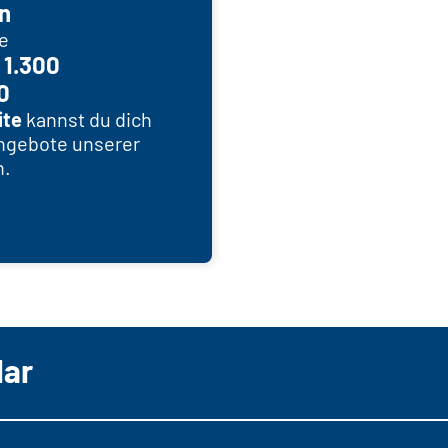
n
e
 1.300
0
ite
kannst du dich
angebote unserer
n.
lar