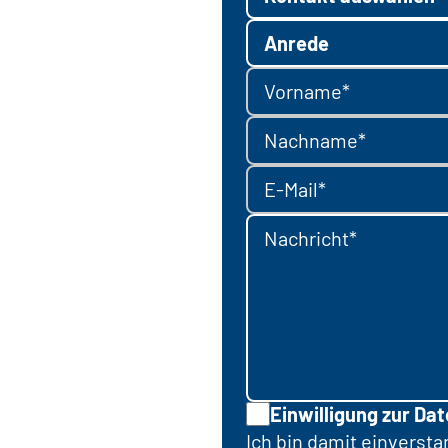
Anrede
Vorname*
Nachname*
E-Mail*
Nachricht*
Einwilligung zur Da
Ich bin damit einverst