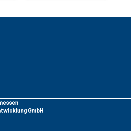
g
messen
tentwicklung GmbH