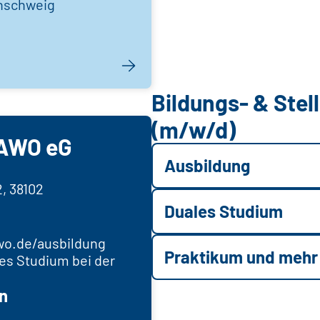
unschweig
Bildungs- & Ste
(m/w/d)
AWO eG
Ausbildung
2, 38102
Duales Studium
o.de/ausbildung
Praktikum und mehr
es Studium bei der
n