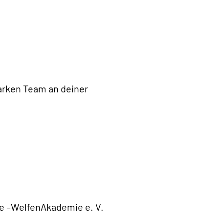
arken Team an deiner
hre –WelfenAkademie e. V.