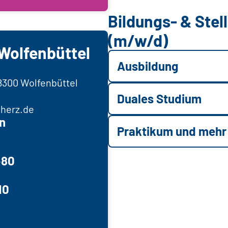
Bildungs- & Ste
(m/w/d)
Wolfenbüttel
Ausbildung
8300 Wolfenbüttel
Duales Studium
herz.de
n
Praktikum und mehr
480
10