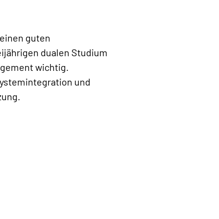
 einen guten
eijährigen dualen Studium
agement wichtig.
Systemintegration und
zung.