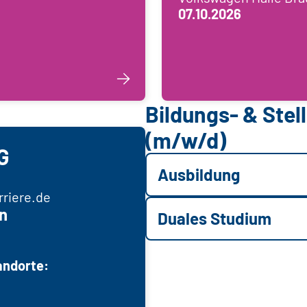
07.10.2026
Bildungs- & Ste
(m/w/d)
G
Ausbildung
riere.de
n
Duales Studium
andorte: