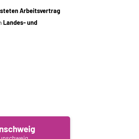
steten Arbeitsvertrag
en
Landes- und
nschweig
aunschweig