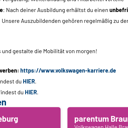
e
: Nach deiner Ausbildung erhältst du einen
unbefri
: Unsere Auszubildenden gehören regelmäßig zu d
und gestalte die Mobilität von morgen!
ewerben:
https://www.volkswagen-karriere.de
indest du
HIER
.
findest du
HIER
.
en
eburg
parentum Brau
Volkswagen Halle Br