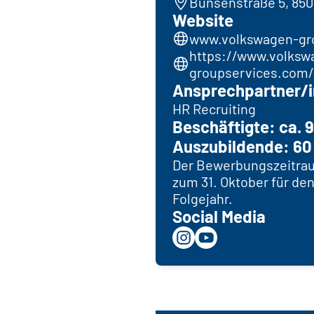
Bunsenstraße 5, 850
Website
www.volkswagen-gr
https://www.volksw
groupservices.com/
Ansprechpartner/i
HR Recruiting
Beschäftigte: ca. 
Auszubildende: 60
Der Bewerbungszeitraum
zum 31. Oktober für de
Folgejahr.
Social Media