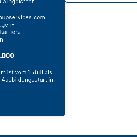
53 Ingolstadt
oupservices.com
agen-
karriere
n
9.000
 ist vom 1. Juli bis
n Ausbildungsstart im