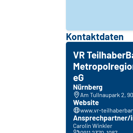
Kontaktdaten
VR Teilhaber
Metropolregio
eG
Nürnberg
Am Tullnaupark 2, 9
Website
www.vr-teilhaberba
Ansprechpartner/i
Carolin Winkler
0911 2370-1087