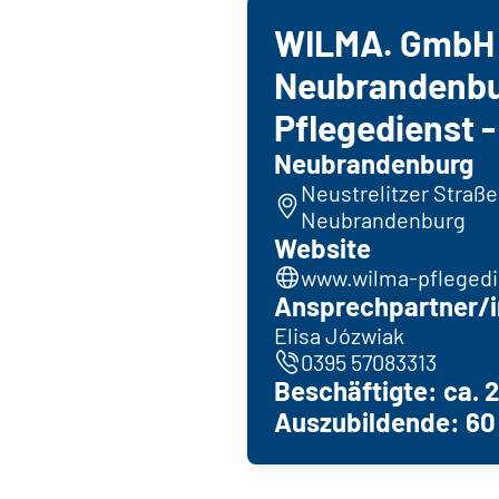
WILMA. GmbH 
Neubrandenbu
Pflegedienst -
Neubrandenburg
Neustrelitzer Straße
Neubrandenburg
Website
www.wilma-pflegedi
Ansprechpartner/i
Elisa Józwiak
0395 57083313
Beschäftigte: ca. 
Auszubildende: 60