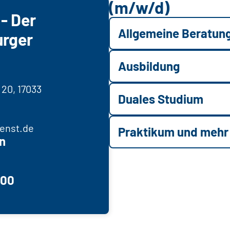
(m/w/d)
- Der
Allgemeine Beratun
rger
Ausbildung
 20, 17033
Duales Studium
enst.de
Praktikum und mehr
n
200