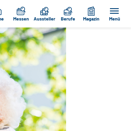
me
Messen
Aussteller
Berufe
Magazin
Menü