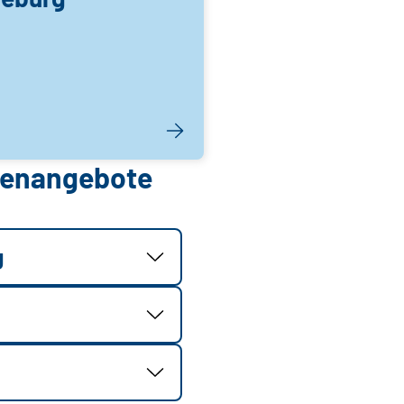
llenangebote
g