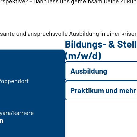
rspektive? – Dann lass uns gemeinsam Deine Zukun
essante und anspruchsvolle Ausbildung in einer kris
Bildungs- & Ste
(m/w/d)
Ausbildung
 Poppendorf
Praktikum und mehr
ara/karriere
n