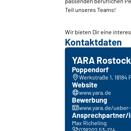
passenden beruflichen Pe
Teil unseres Teams!
Wir bieten Dir eine inter
Kontaktdaten
YARA Rostock
Poppendorf
Werkstraße 1, 18184
Website
www.yara.de
Bewerbung
www.yara.de/ueber-y
Ansprechpartner/i
Max Richeling
038202 53-124