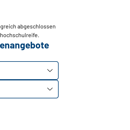
olgreich abgeschlossen
hhochschulreife.
llenangebote