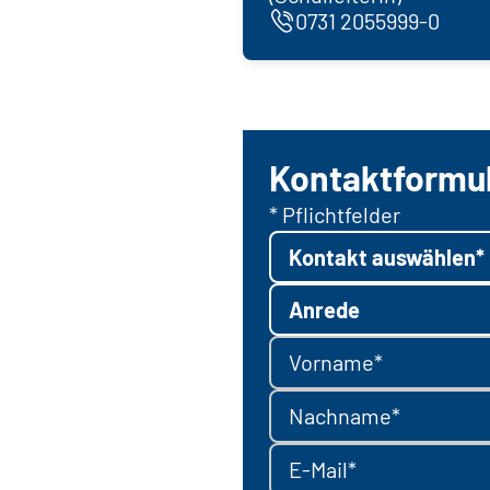
0731 2055999-0
Kontaktformu
* Pflichtfelder
Kontakt auswählen*
Anrede
Vorname*
Nachname*
E-Mail*