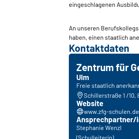
eingeschlagenen Ausbild
An unseren Berufskollegs 
haben, einen staatlich an
Kontaktdaten
Zentrum für G
Ulm
Freie staatlich anerka
Schillerstraße 1 /10,
Website
www.zfg-schulen.de
Ansprechpartner/i
Stephanie Wenzl
(Schulleiterin)