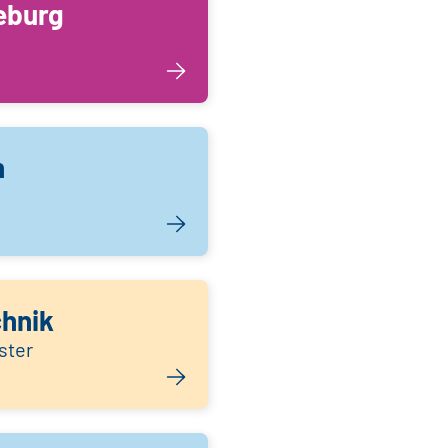
eburg
n
chnik
ster