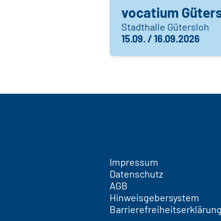
vocatium Güter
Stadthalle Gütersloh
15.09. / 16.09.2026
vocatium Jena
Sparkassen-Arena Jen
15.09. / 16.09.2026
vocatium Koble
Impressum
Datenschutz
Rhein-Mosel-Halle
AGB
15.09. / 16.09.2026
Hinweisgebersystem
Barrierefreiheitserklärun