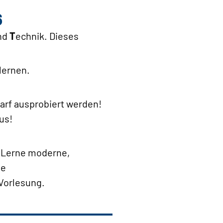
6
nd
T
echnik. Dieses
lernen.
arf ausprobiert werden!
us!
! Lerne moderne,
ne
Vorlesung.