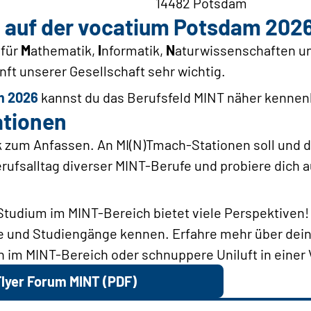
14482 Potsdam
 auf der vocatium Potsdam 202
 für
M
athematik,
I
nformatik,
N
aturwissenschaften u
unft unserer Gesellschaft sehr wichtig.
m 2026
kannst du das Berufsfeld MINT näher kennen
tionen
 zum Anfassen. An MI(N)Tmach-Stationen soll und d
rufsalltag diverser MINT-Berufe und probiere dich a
 Studium im MINT-Bereich bietet viele Perspektiven
fe und Studiengänge kennen. Erfahre mehr über dei
 im MINT-Bereich oder schnuppere Uniluft in einer 
lyer Forum MINT (PDF)