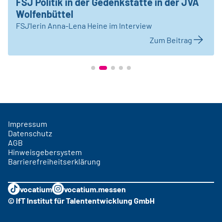
FSJ Politik in der Gedenkstätte in der JVA
Wolfenbüttel
FSJ'lerin Anna-Lena Heine im Interview
Zum Beitrag
Impressum
Datenschutz
AGB
Hinweisgebersystem
Barrierefreiheitserklärung
vocatium
vocatium.messen
© IfT Institut für Talententwicklung GmbH