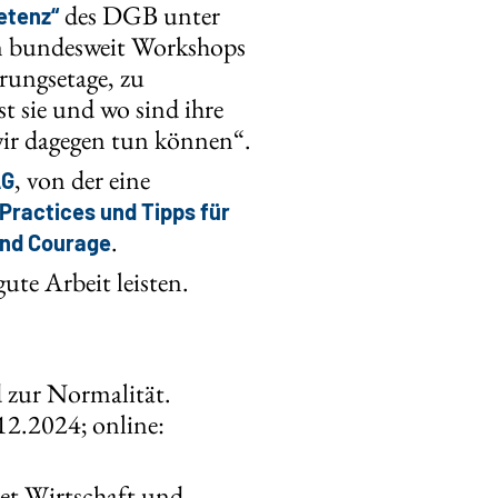
des DGB unter
etenz“
n bundesweit Workshops
rungsetage, zu
t sie und wo sind ihre
wir dagegen tun können“.
, von der eine
AG
Practices und Tipps für
.
und Courage
ute Arbeit leisten.
 zur Normalität.
12.2024; online:
et Wirtschaft und