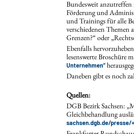
Bundesweit anzutreffen 
Förderung und Administ
und Trainings für alle 
verschiedenen Themen ang
Grenzen?“ oder „Rechtse
Ebenfalls hervorzuheben 
lesenswerte Broschüre m
herausgeg
Unternehmen“
Daneben gibt es noch zah
Quellen:
DGB Bezirk Sachsen: „M
Gleichbehandlung auslän
sachsen.dgb.de/presse/
Frankfurter Rundschau: