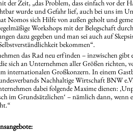
t der Zeit, „das Problem, dass einfach vor der H
ichtbar wurde und Gefahr lief, auch bei uns i
at Nomos sich Hilfe von außen geholt und gemei
egelmäßige Workshops mit der Belegschaft durch
ungen dazu gegeben und man sei auch auf Skepsi
 Selbstverständlichkeit bekommen“.
ehmen das Rad neu erfinden – inzwischen gibt 
 die sich an Unternehmen aller Größen richten, 
m internationalen Großkonzern. In einem Gastbe
undesverbands Nachhaltige Wirtschaft BNW e.V.
ternehmen dabei folgende Maxime dienen: ‚Unp
isch im Grundsätzlichen‘ – nämlich dann, wenn es
ht.“
nsangebote: