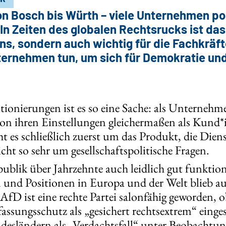
on Bosch bis Würth – viele Unternehmen po
 In Zeiten des globalen Rechtsrucks ist das
ns, sondern auch wichtig für die Fachkrä
ernehmen tun, um sich für Demokratie und
itionierungen ist es so eine Sache: als Unterneh
n ihren Einstellungen gleichermaßen als Kund*
es schließlich zuerst um das Produkt, die Dienst
ht so sehr um gesellschaftspolitische Fragen.
publik über Jahrzehnte auch leidlich gut funktio
en und Positionen in Europa und der Welt blieb 
AfD ist eine rechte Partei salonfähig geworden, o
ssungsschutz als „gesichert rechtsextrem“ einge
desländern als „Verdachtsfall“ unter Beobachtung