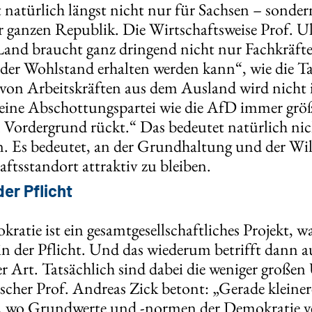
 natürlich längst nicht nur für Sachsen – sonder
er ganzen Republik. Die Wirtschaftsweise Prof. 
Land braucht ganz dringend nicht nur Fachkräfte
 der Wohlstand erhalten werden kann“, wie die Ta
on Arbeitskräften aus dem Ausland wird nicht 
eine Abschottungspartei wie die AfD immer grö
 Vordergrund rückt.“ Das bedeutet natürlich nic
. Es bedeutet, an der Grundhaltung und der W
aftsstandort attraktiv zu bleiben.
er Pflicht
ratie ist ein gesamtgesellschaftliches Projekt, wa
 in der Pflicht. Und das wiederum betrifft dann
er Art. Tatsächlich sind dabei die weniger groß
scher Prof. Andreas Zick betont: „Gerade kleiner
 wo Grundwerte und -normen der Demokratie v