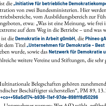
ist die
„Initiative für betriebliche Demokratiekomp
ration von zwei Bundesministerien. Hier werde
Betriebsbereiche, vom Ausbildungsbereich zur Füh
eboten, etwa: „Was ist eine Meinung, wie frei is
xtreme auf dem Weg in die Betriebe – und was 
ist die
, die
Demokratie in Arbeit gGmbH
Phineo g
it dem Titel
„Unternehmen für Demokratie – Best 
eben wurde, sowie das
Netzwerk für Demokratie 
lreiche weitere Vereine und Stiftungen, die sehr g
ultinationale Belegschaften gehören zunehmend
discher Beschäftigter sicherstellen“, PM 89, 13.
++co++56a5d174-b936-11ef-97de-898ff8d50296
 „Unternehmer warnen: Wer AfD wählt, gefährd