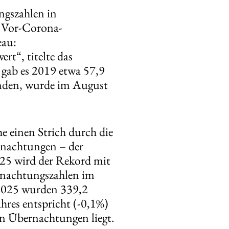
ngszahlen in
s Vor-Corona-
eau:
t“, titelte das
gab es 2019 etwa 57,9
nden, wurde im August
 einen Strich durch die
rnachtungen – der
025 wird der Rekord mit
rnachtungszahlen im
 2025 wurden 339,2
res entspricht (-0,1%)
en Übernachtungen liegt.