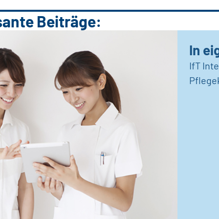
sante Beiträge:
In e
IfT Int
Pflege