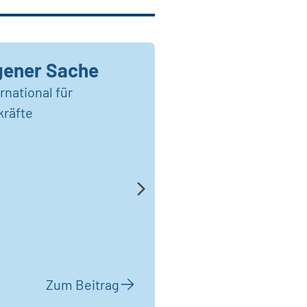
igener Sache
ernational für
kräfte
Zum Beitrag