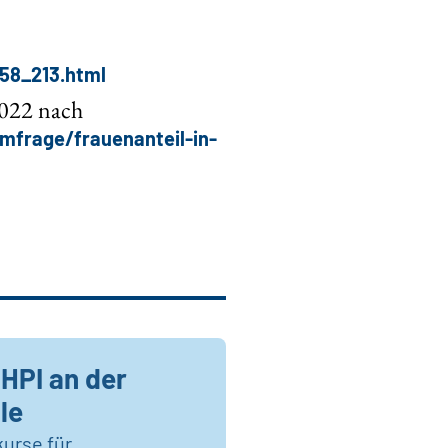
58_213.html
2022 nach
umfrage/frauenanteil-in-
HPI an der
le
kurse für