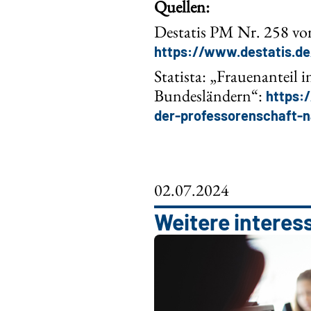
Quellen:
Destatis PM Nr. 258 vom
https://www.destatis.d
Statista: „Frauenanteil 
Bundesländern“:
https:
der-professorenschaft-
02.07.2024
Weitere interes
ch crehaartiv!
el: Friseur*in