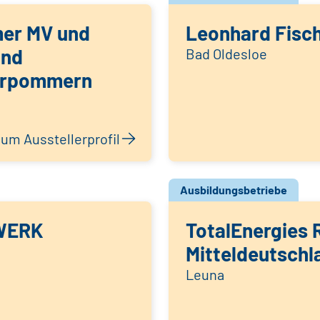
er MV und
Leonhard Fisc
and
Bad Oldesloe
orpommern
um Ausstellerprofil
Ausbildungsbetriebe
WERK
TotalEnergies R
Mitteldeutschl
Leuna