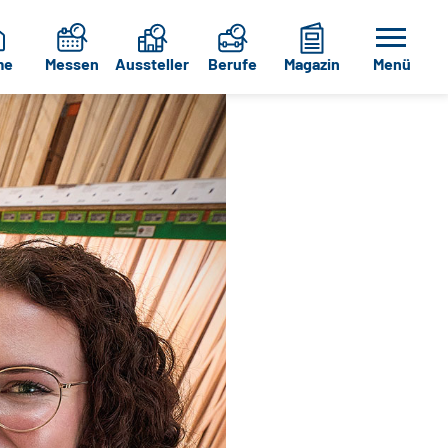
me
Messen
Aussteller
Berufe
Magazin
Menü