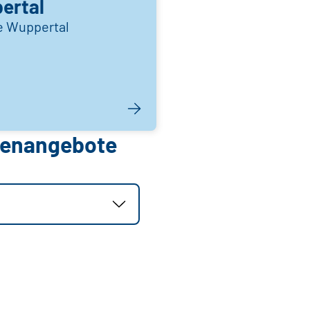
ertal
le Wuppertal
llenangebote