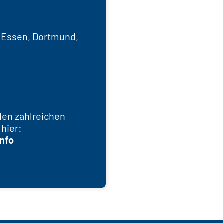
, Essen, Dortmund,
 den zahlreichen
 hier:
info