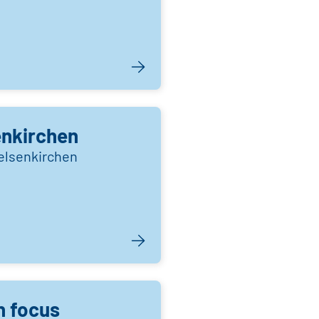
enkirchen
elsenkirchen
n focus