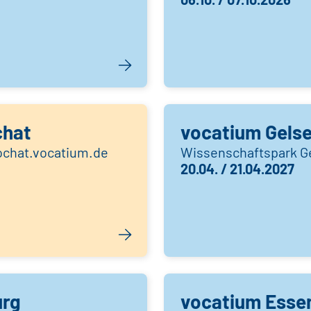
chat
vocatium Gels
eochat.vocatium.de
Wissenschaftspark G
20.04. / 21.04.2027
urg
vocatium Esse