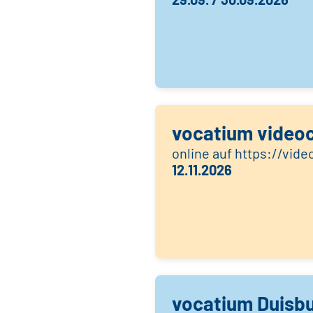
vocatium video
online auf https://vid
12.11.2026
vocatium Duisb