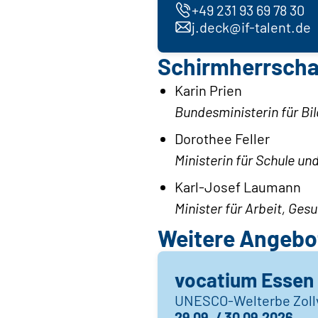
+49 231 93 69 78 30
j.deck@if-talent.de
Schirmherrscha
Karin Prien
Bundesministerin für Bi
Dorothee Feller
Ministerin für Schule u
Karl-Josef Laumann
Minister für Arbeit, Ge
Weitere Angebot
vocatium Essen
UNESCO-Welterbe Zoll
29.09. / 30.09.2026