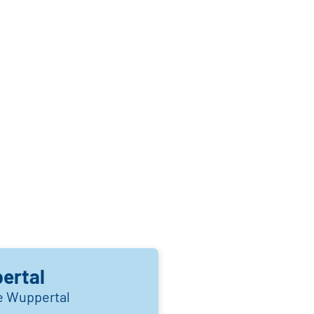
ertal
le Wuppertal