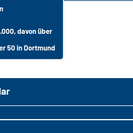
n
9.000, davon über
er 50 in Dortmund
lar