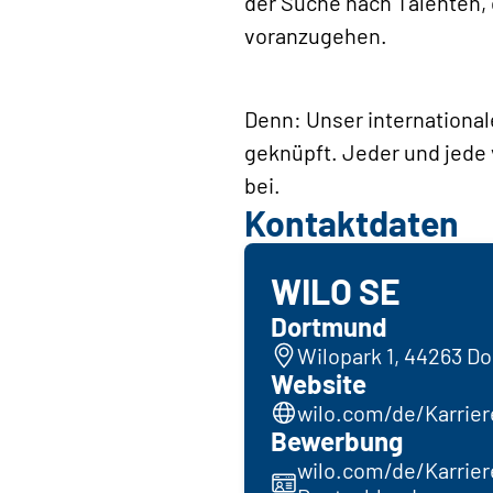
der Suche nach Talenten, 
voranzugehen.
Denn: Unser international
geknüpft. Jeder und jede v
bei.
Kontaktdaten
WILO SE
Dortmund
Wilopark 1, 44263 D
Website
wilo.com/de/Karrier
Bewerbung
wilo.com/de/Karrie