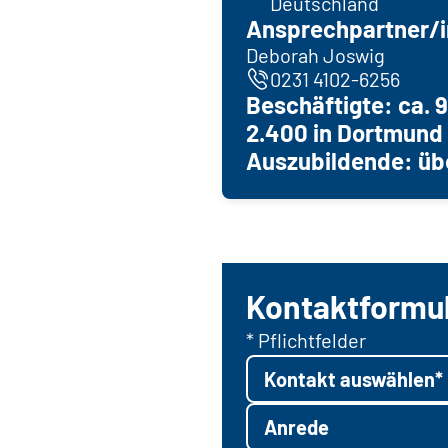
Deutschland
Ansprechpartner/i
Deborah Joswig
0231 4102-6256
Beschäftigte: ca. 
2.400 in Dortmund
Auszubildende: üb
Kontaktformu
* Pflichtfelder
Kontakt auswählen*
Anrede