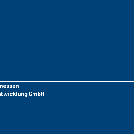
g
messen
tentwicklung GmbH