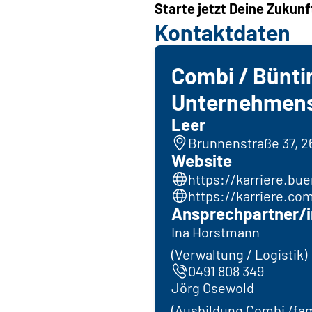
Starte jetzt Deine Zukunf
Kontaktdaten
Combi / Bünti
Unternehmen
Leer
Brunnenstraße 37, 2
Website
https://karriere.bue
https://karriere.co
Ansprechpartner/i
Ina Horstmann
(Verwaltung / Logistik)
0491 808 349
Jörg Osewold
(Ausbildung Combi /fam