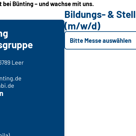
t bei Bünting – und wachse mit uns.
Bildungs- & Ste
(m/w/d)
ng
Bitte Messe auswählen
sgruppe
6789 Leer
nting.de
mbi.de
n
ila)