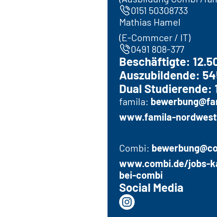
0151 50308733
Mathias Hamel
(E-Commcer / IT)
0491 808-377
Beschäftigte: 12.5
Auszubildende: 54
Dual Studierende: 
famila:
bewerbung@fam
www.famila-nordwest.
Combi:
bewerbung@com
www.combi.de/jobs-ka
bei-combi
Social Media