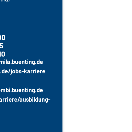
00
5
10
ila.buenting.
de
de/jobs-karriere
bi.buenting.
de
rriere/ausbildung-