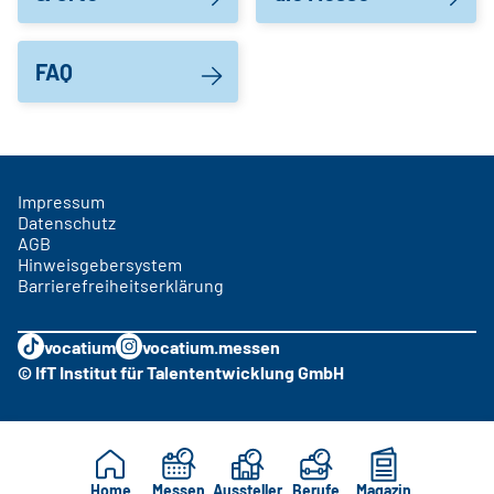
FAQ
Impressum
Datenschutz
AGB
Hinweisgebersystem
Barrierefreiheitserklärung
vocatium
vocatium.messen
© IfT Institut für Talententwicklung GmbH
Home
Messen
Aussteller
Berufe
Magazin