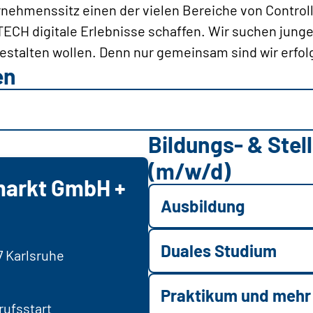
nehmenssitz einen der vielen Bereiche von Controll
ECH digitale Erlebnisse schaffen. Wir suchen jung
estalten wollen. Denn nur gemeinsam sind wir erfol
en
Bildungs- & Ste
(m/w/d)
markt GmbH +
Ausbildung
Duales Studium
7 Karlsruhe
Praktikum und mehr
ufsstart