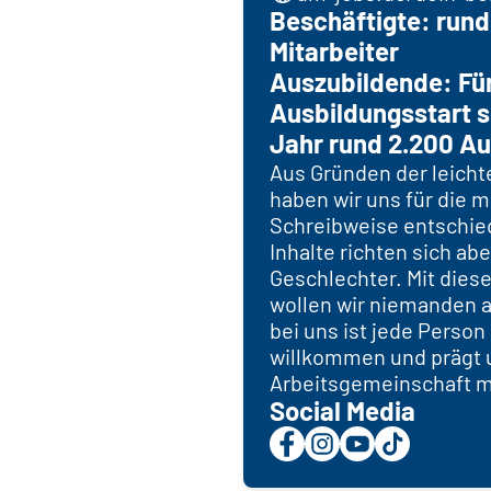
Beschäftigte: run
Mitarbeiter
Auszubildende: Fü
Ausbildungsstart s
Jahr rund 2.200 Au
Aus Gründen der leicht
haben wir uns für die 
Schreibweise entschie
Inhalte richten sich abe
Geschlechter. Mit dies
wollen wir niemanden 
bei uns ist jede Perso
willkommen und prägt 
Arbeitsgemeinschaft mit
Social Media