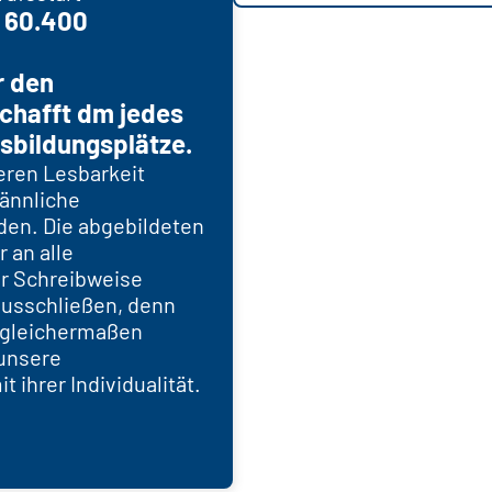
d 60.400
r den
chafft dm jedes
sbildungsplätze.
eren Lesbarkeit
männliche
den. Die abgebildeten
r an alle
er Schreibweise
ausschließen, denn
n gleichermaßen
unsere
 ihrer Individualität.