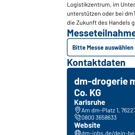
Logistikzentrum, im Unter
unterstützen oder bei dmT
die Zukunft des Handels g
Messeteilnahm
Bitte Messe auswählen
Kontaktdaten
dm-drogerie 
Co. KG
Karlsruhe
Am dm-Platz 1, 7622
0800 3658633
Website
dm-jobs.de/dein-ber