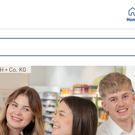
Ho
H + Co. KG