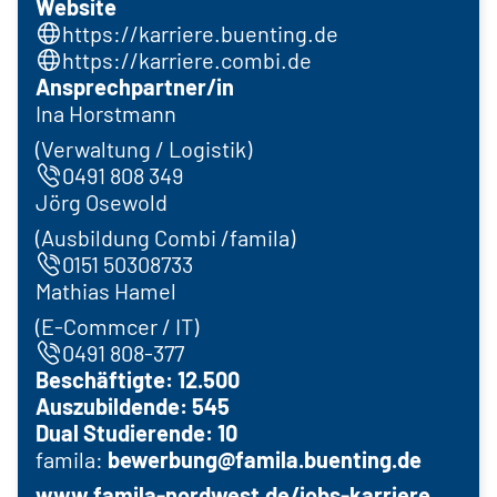
Website
https://karriere.buenting.de
https://karriere.combi.de
Ansprechpartner/in
Ina Horstmann
(Verwaltung / Logistik)
0491 808 349
Jörg Osewold
(Ausbildung Combi /famila)
0151 50308733
Mathias Hamel
(E-Commcer / IT)
0491 808-377
Beschäftigte: 12.500
Auszubildende: 545
Dual Studierende: 10
famila:
bewerbung@famila.buenting.
de
www.famila-nordwest.de/jobs-karriere