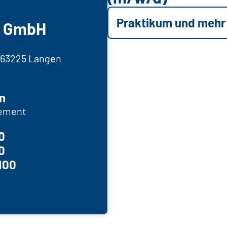
Praktikum und mehr
g GmbH
 63225 Langen
n
ement
0
0
100