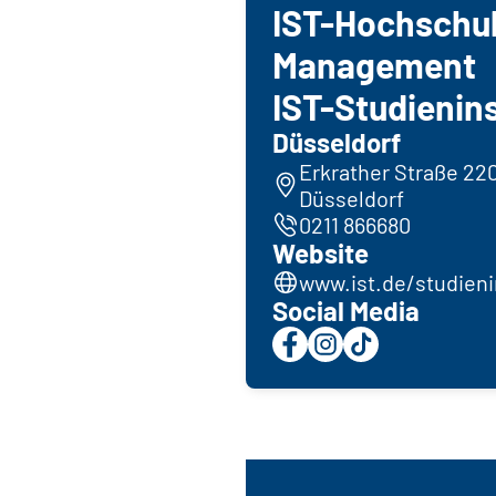
IST-Hochschul
Management
IST-Studienin
Düsseldorf
Erkrather Straße 220
Düsseldorf
0211 866680
Website
www.ist.de/studieni
Social Media