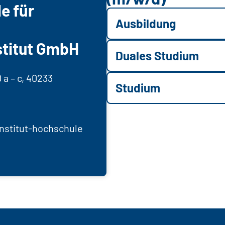
e für
Ausbildung
stitut GmbH
Duales Studium
 a – c, 40233
Studium
nstitut-hochschule