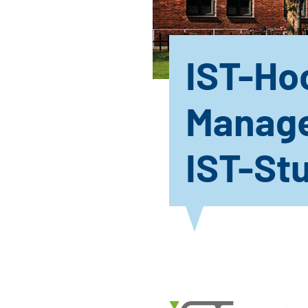
IST-Ho
Manag
IST-St