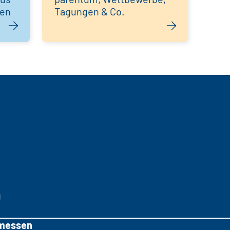
hen
Tagungen & Co.
g
messen