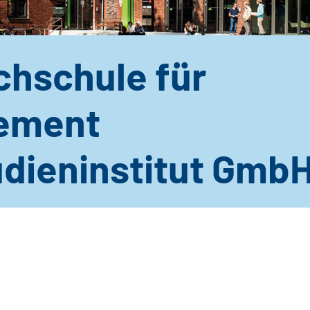
chschule für
ement
udieninstitut Gmb