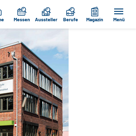
me
Messen
Aussteller
Berufe
Magazin
Menü