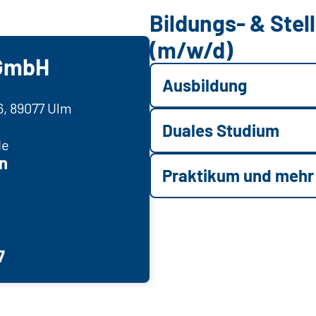
Bildungs- & Ste
(m/w/d)
 GmbH
Ausbildung
6, 89077 Ulm
Duales Studium
de
n
Praktikum und mehr
7