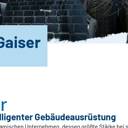
Gaiser
elligenter Gebäudeausrüstung
mischen Unternehmen, dessen größte Stärke bei sei