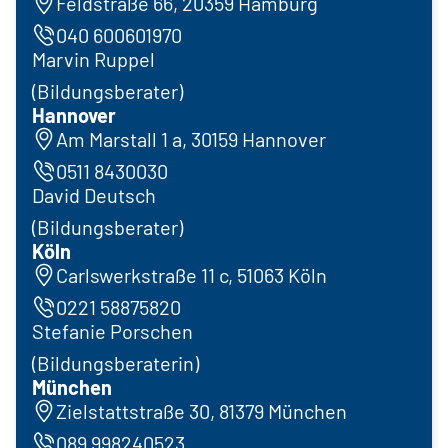
Feldstraße 66, 20359 Hamburg
040 600601970
Marvin Ruppel
(Bildungsberater)
Hannover
Am Marstall 1 a, 30159 Hannover
0511 8430030
David Deutsch
(Bildungsberater)
Köln
Carlswerkstraße 11 c, 51063 Köln
0221 58875820
Stefanie Porschen
(Bildungsberaterin)
München
Zielstattstraße 30, 81379 München
089 998240523