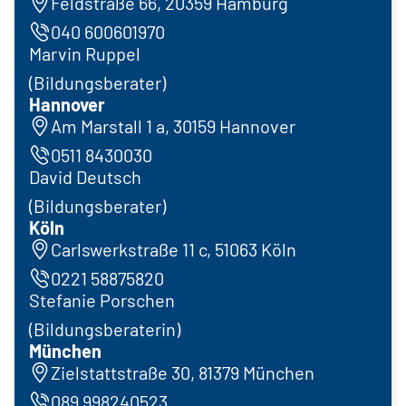
Feldstraße 66, 20359 Hamburg
040 600601970
Marvin Ruppel
(Bildungsberater)
Hannover
Am Marstall 1 a, 30159 Hannover
0511 8430030
David Deutsch
(Bildungsberater)
Köln
Carlswerkstraße 11 c, 51063 Köln
0221 58875820
Stefanie Porschen
(Bildungsberaterin)
München
Zielstattstraße 30, 81379 München
089 998240523