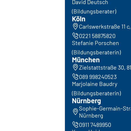
David Deutsch
(Bildungsberater)
Köln
Carlswerkstraße 11 c,
0221 58875820
Stefanie Porschen
(Bildungsberaterin)
München
Zielstattstraße 30, 
089 998240523
Marjolaine Baudry
(Bildungsberaterin)
Nürnberg
Sophie-Germain-Str
Nürnberg
0911 7489950