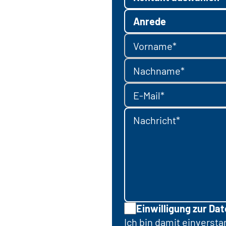
Anrede
Vorname*
Nachname*
E-Mail*
Nachricht*
Einwilligung zur Da
Ich bin damit einverst