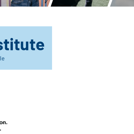
titute
le