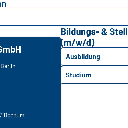
en
Bildungs- & Ste
(m/w/d)
 GmbH
Ausbildung
 Berlin
Studium
793 Bochum