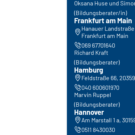
Oksana Huse und Simo
(Bildungsberater/in)
Frankfurt am Main
Hanauer Landstraße 
Frankfurt am Main
069 67701640
Richard Kraft
(Bildungsberater)
Hamburg
Feldstraße 66, 2035
040 600601970
Marvin Ruppel
(Bildungsberater)
Hannover
Am Marstall 1 a, 301
0511 8430030