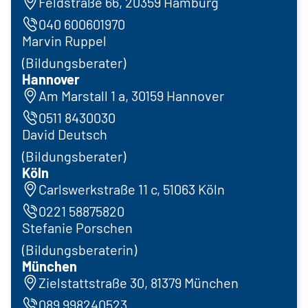
Feldstraße 66, 20359 Hamburg
040 600601970
Marvin Ruppel
(Bildungsberater)
Hannover
Am Marstall 1 a, 30159 Hannover
0511 8430030
David Deutsch
(Bildungsberater)
Köln
Carlswerkstraße 11 c, 51063 Köln
0221 58875820
Stefanie Porschen
(Bildungsberaterin)
München
Zielstattstraße 30, 81379 München
089 998240523