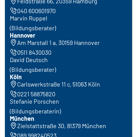
Feldstraße 66, 20359 Hamburg
040 600601970
Marvin Ruppel
(Bildungsberater)
Hannover
Am Marstall 1 a, 30159 Hannover
0511 8430030
David Deutsch
(Bildungsberater)
Köln
Carlswerkstraße 11 c, 51063 Köln
0221 58875820
Stefanie Porschen
(Bildungsberaterin)
München
Zielstattstraße 30, 81379 München
089 998240523