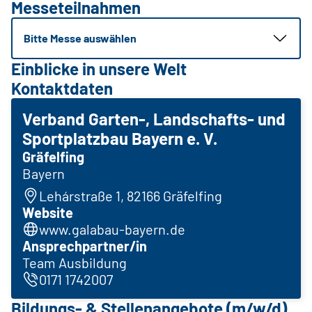
Messeteilnahmen
Bitte Messe auswählen
Einblicke in unsere Welt
Kontaktdaten
Verband Garten-, Landschafts- und
Sportplatzbau Bayern e. V.
Gräfelfing
Bayern
Lehárstraße 1, 82166 Gräfelfing
Website
www.galabau-bayern.de
Ansprechpartner/in
Team Ausbildung
0171 1742007
Bildungs- & Stellenangebote (m/w/d)