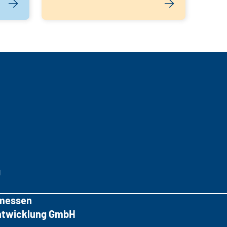
g
messen
tentwicklung GmbH