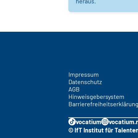
heraus.
Impressum
Datenschutz
AGB
Hinweisgebersystem
Barrierefreiheitserklärun
vocatium
vocatium.
© IfT Institut für Talen