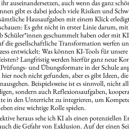
ihr auseinandersetzen, auch wenn das ganz schö
nen gibt es dabei jedoch viele Risiken und Schw
sämtliche Hausaufgaben mit einem Klick erledigt 
uschauen: Es geht nicht in erster Linie darum, mi
b Schüler*innen geschummelt haben oder mit KI 
auf die gesellschaftliche Transformation werfen u
ozess entwickelt: Was können KI-Tools für unsere
leisten? Langfristig werden hierfür ganz neue K
e Prüfungs- und Übungsformate in der Schule an
hier noch nicht gefunden, aber es gibt Ideen, die 
nausgehen. Beispielsweise ist es sinnvoll, nicht a
ledigen, sondern auch Reflexionsaufgaben, koope
te in den Unterricht zu integrieren, um Kompete
eben eine wichtige Rolle spielen.
ektive heraus sehe ich KI als einen potenziellen 
r auch die Gefahr von Exklusion. Auf der einen Sei