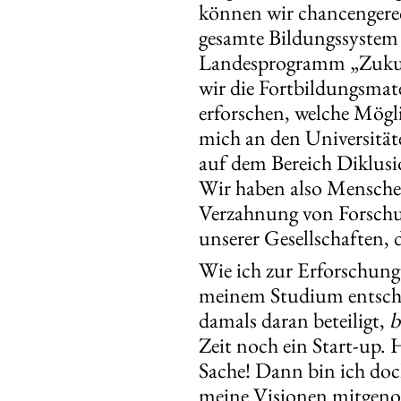
können wir chancengerech
gesamte Bildungssystem im
Landesprogramm „Zukunft
wir die Fortbildungsmate
erforschen, welche Mögli
mich an den Universitä
auf dem Bereich Diklusio
Wir haben also Menschen 
Verzahnung von Forschun
unserer Gesellschaften, 
Wie ich zur Erforschung
meinem Studium entschie
damals daran beteiligt,
b
Zeit noch ein Start-up. 
Sache! Dann bin ich doc
meine Visionen mitgeno