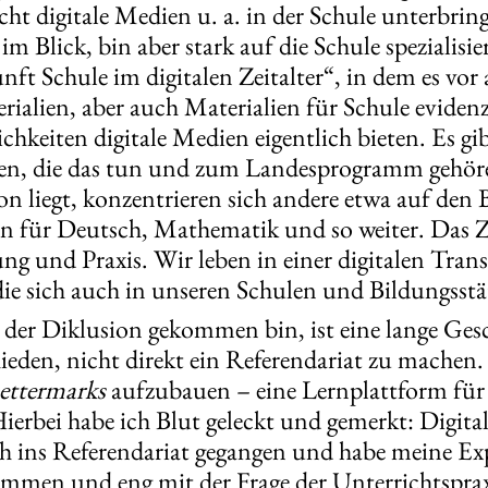
t digitale Medien u. a. in der Schule unterbrin
 Blick, bin aber stark auf die Schule spezialisier
 Schule im digitalen Zeitalter“, in dem es vor 
rialien, aber auch Materialien für Schule eviden
chkeiten digitale Medien eigentlich bieten. Es g
ten, die das tun und zum Landesprogramm gehö
n liegt, konzentrieren sich andere etwa auf den 
für Deutsch, Mathematik und so weiter. Das Ziel
g und Praxis. Wir leben in einer digitalen Tran
die sich auch in unseren Schulen und Bildungsst
 der Diklusion gekommen bin, ist eine lange Ges
den, nicht direkt ein Referendariat zu machen. 
ettermarks
aufzubauen – eine Lernplattform für
Hierbei habe ich Blut geleckt und gemerkt: Digital
h ins Referendariat gegangen und habe meine Exp
mmen und eng mit der Frage der Unterrichtsprax