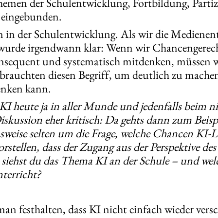
hemen der Schulentwicklung, Fortbildung, Partiz
 eingebunden.
n in der Schulentwicklung. Als wir die Mediene
 wurde irgendwann klar: Wenn wir Chancengerech
nsequent und systematisch mitdenken, müssen w
brauchten diesen Begriff, um deutlich zu machen
enken kann.
 heute ja in aller Munde und jedenfalls beim ni
 Diskussion eher kritisch: Da gehts dann zum Be
sweise selten um die Frage, welche Chancen KI-
orstellen, dass der Zugang aus der Perspektive des
e siehst du das Thema KI an der Schule – und wel
terricht?
 festhalten, dass KI nicht einfach wieder verschw