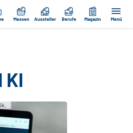
me
Messen
Aussteller
Berufe
Magazin
Menü
 KI
ik.