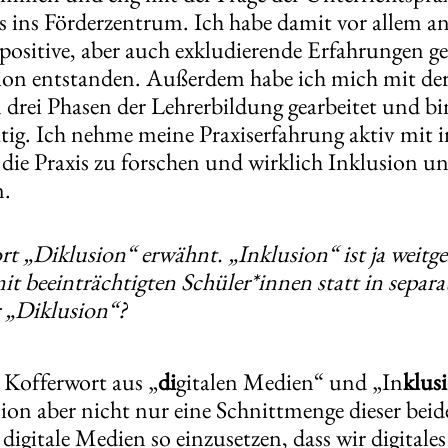
ns ins Förderzentrum. Ich habe damit vor allem 
r positive, aber auch exkludierende Erfahrungen g
sion entstanden. Außerdem habe ich mich mit de
n drei Phasen der Lehrerbildung gearbeitet und bi
tig. Ich nehme meine Praxiserfahrung aktiv mit i
r die Praxis zu forschen und wirklich Inklusion 
n.
rt „Diklusion“ erwähnt. „Inklusion“ ist ja weitg
t beeinträchtigten Schüler*innen statt in separa
r „Diklusion“?
 Kofferwort aus „
di
gitalen Medien“ und „In
klus
sion aber nicht nur eine Schnittmenge dieser beid
digitale Medien so einzusetzen, dass wir digitale