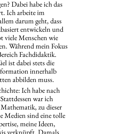
gen? Dabei habe ich das
t. Ich arbeite im
allem darum geht, dass
zbasiert entwickeln und
ibt viele Menschen wie
ren. Während mein Fokus
Bereich Fachdidaktik.
 ist dabei stets die
sformation innerhalb
ätten abbilden muss.
chichte: Ich habe nach
Stattdessen war ich
 Mathematik, zu dieser
e Medien sind eine tolle
ertise, meine Ideen,
is verknüpft. Damals