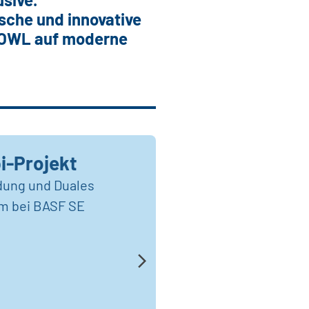
sche und innovative
H OWL auf moderne
i-Projekt
dung und Duales
m bei BASF SE