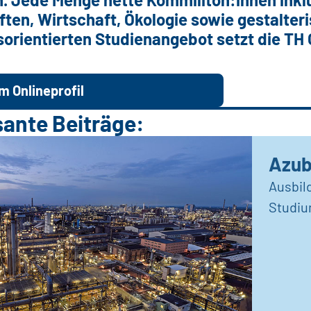
ten, Wirtschaft, Ökologie sowie gestalteri
sorientierten Studienangebot setzt die T
m Onlineprofil
sante Beiträge:
Azub
Ausbil
Studiu