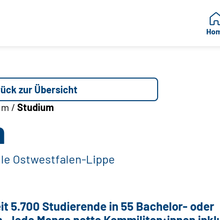
Ho
ück zur Übersicht
um /
Studium
m
le Ostwestfalen-Lippe
e Ostwestfalen-Lippe
it 5.700 Studierende in 55 Bachelor- oder
 Jede Menge nette Kommiliton:innen inklu