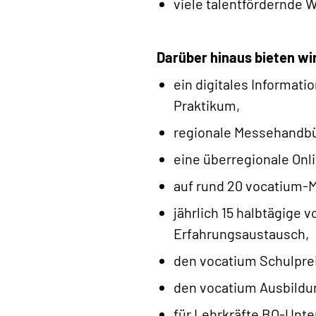
viele talentfördernde
Darüber hinaus bieten wir 
ein digitales Informat
Praktikum,
regionale Messehandbü
eine überregionale Onl
auf rund 20 vocatium-
jährlich 15 halbtägige
Erfahrungsaustausch,
den vocatium Schulpre
den vocatium Ausbildu
für Lehrkräfte BO-Unte