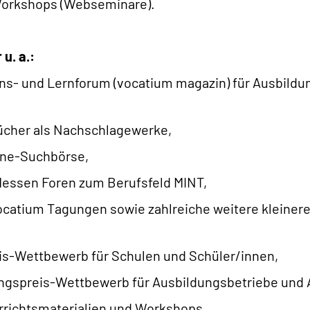
 Workshops (Webseminare).
u. a.:
ions- und Lernforum (vocatium magazin) für Ausbild
cher als Nachschlagewerke,
ine-Suchbörse,
Messen Foren zum Berufsfeld MINT,
 vocatium Tagungen sowie zahlreiche weitere kleine
is-Wettbewerb für Schulen und Schüler/innen,
ngspreis-Wettbewerb für Ausbildungsbetriebe und 
rrichtsmaterialien und Workshops,