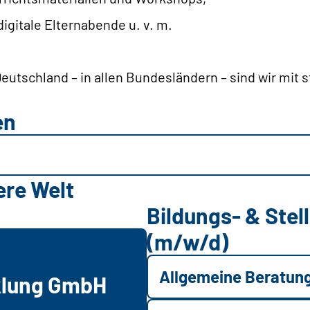
 digitale Elternabende u. v. m.
Deutschland – in allen Bundesländern – sind wir mit 
en
ere Welt
Bildungs- & Ste
(m/w/d)
Allgemeine Beratun
klung GmbH