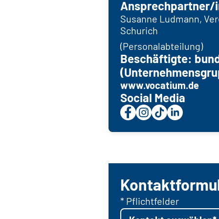
Ansprechpartner/i
Susanne Ludmann, Vere
Schurich
(Personalabteilung)
Beschäftigte: bun
(Unternehmensgru
www.vocatium.de
Social Media
Kontaktformu
* Pflichtfelder