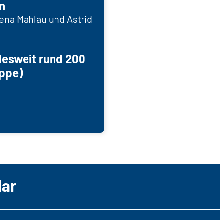
n
na Mahlau und Astrid
desweit rund 200
ppe)
lar