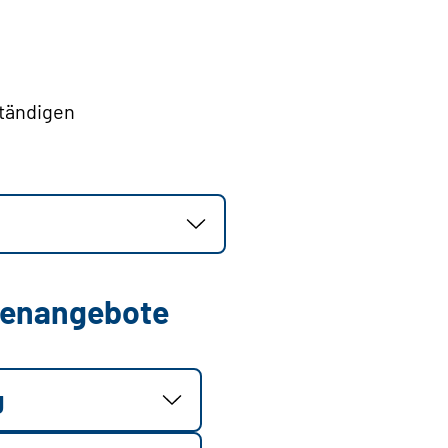
ständigen
llenangebote
g