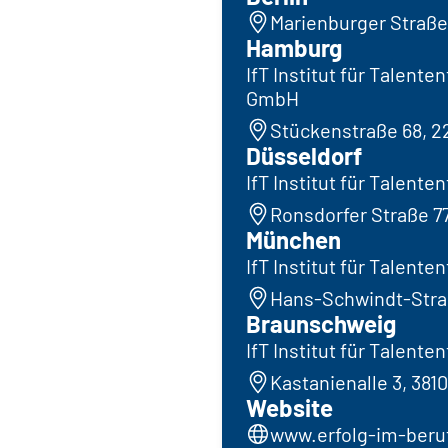
Marienburger Straße 
Hamburg
IfT Institut für Talent
GmbH
Stückenstraße 68, 
Düsseldorf
IfT Institut für Talen
Ronsdorfer Straße 7
München
IfT Institut für Talen
Hans-Schwindt-Straß
Braunschweig
IfT Institut für Talent
Kastanienalle 3, 38
Website
www.erfolg-im-beru