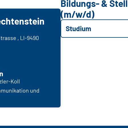
Bildungs- & Ste
(m/w/d)
echtenstein
Studium
trasse , LI-9490
n
zler-Koll
mmunikation und