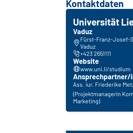
Kontaktdaten
Universität Li
Vaduz
Fürst-Franz-Josef-S
Vaduz
+423 2651111
Website
www.uni.li/studium
Ansprechpartner/i
Ass. iur. Friederike Met
(Projektmanagerin Ko
Marketing)