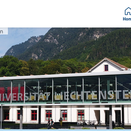
Ho
in