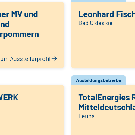
er MV und
Leonhard Fisc
and
Bad Oldesloe
orpommern
um Ausstellerprofil
Ausbildungsbetriebe
WERK
TotalEnergies R
Mitteldeutschl
Leuna