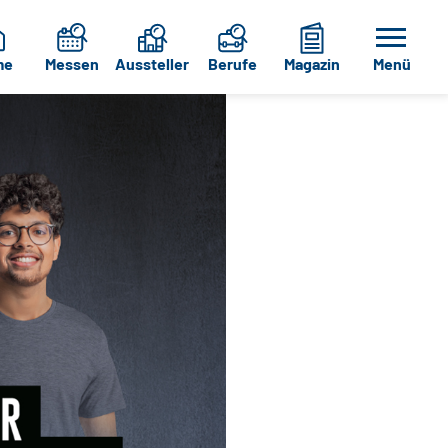
me
Messen
Aussteller
Berufe
Magazin
Menü