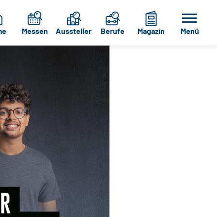
me
Messen
Aussteller
Berufe
Magazin
Menü