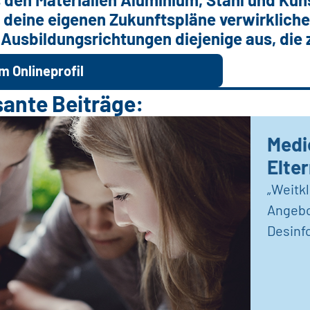
d deine eigenen Zukunftspläne verwirkliche
usbildungsrichtungen diejenige aus, die z
m Onlineprofil
sante Beiträge:
Medi
Elte
„Weitkl
Angeb
Desinf