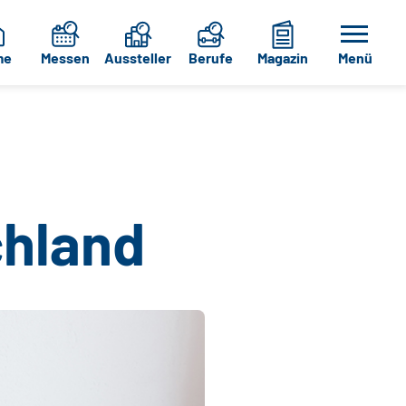
me
Messen
Aussteller
Berufe
Magazin
Menü
chland