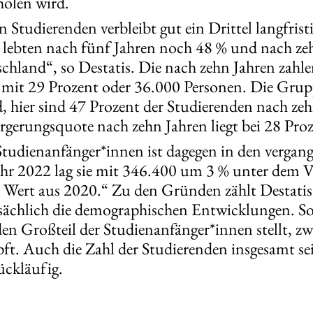
rholen wird.
n Studierenden verbleibt gut ein Drittel langfris
r lebten nach fünf Jahren noch 48 % und nach z
schland“, so Destatis. Die nach zehn Jahren zah
n mit 29 Prozent oder 36.000 Personen. Die Grup
, hier sind 47 Prozent der Studierenden nach ze
gerungsquote nach zehn Jahren liegt bei 28 Proz
Studienanfänger*innen ist dagegen in den vergan
hr 2022 lag sie mit 346.400 um 3 % unter dem V
Wert aus 2020.“ Zu den Gründen zählt Destatis
chlich die demographischen Entwicklungen. So s
 den Großteil der Studienanfänger*innen stellt,
t. Auch die Zahl der Studierenden insgesamt se
ückläufig.