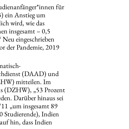
tudienanfänger*innen für
) ein Anstieg um
ich wird, wie das
nen insgesamt – 0,5
“ Neu eingeschrieben
vor der Pandemie, 2019
matisch-
uschdienst (DAAD) und
ZHW) mitteilen. Im
ans (DZHW), „53 Prozent
eden. Darüber hinaus sei
0/11 „um insgesamt 89
0 Studierende), Indien
uf hin, dass Indien