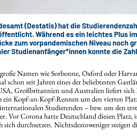
desamt (Destatis) hat die Studierendenzah
ffentlicht. Während es ein leichtes Plus i
 Lücke zum vorpandemischen Niveau noch gro
ler Studienanfänger*innen konnte die Zahl
n große Namen wie Sorbonne, Oxford oder Harva
l schon seit Jahren eines der beliebtesten Gastl
SA, Großbritannien und Australien liefert sich
h ein Kopf-an-Kopf-Rennen um den vierten Platz i
internationalen Studierenden – bzw. um den erste
er. Vor Corona hatte Deutschland diesen Platz, 
h sich durchsetzen. Nichtsdestoweniger steigen 