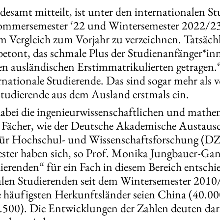
desamt mitteilt, ist unter den internationalen S
Sommersemester ‘22 und Wintersemester 2022/23
m Vergleich zum Vorjahr zu verzeichnen. Tatsächl
betont, das schmale Plus der Studienanfänger*in
den ausländischen Erstimmatrikulierten getragen.
rnationale Studierende. Das sind sogar mehr als 
Studierende aus dem Ausland erstmals ein.
 dabei die ingenieurwissenschaftlichen und mathe
n Fächer, wie der Deutsche Akademische Austa
ür Hochschul- und Wissenschaftsforschung (D
ster haben sich, so Prof. Monika Jungbauer-G
ierenden“ für ein Fach in diesem Bereich entschi
nalen Studierenden seit dem Wintersemester 201
 häufigsten Herkunftsländer seien China (40.00
.500). Die Entwicklungen der Zahlen deuten dara