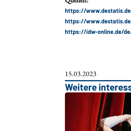
https://www.destatis.d
https://www.destatis.d
https://idw-online.de/d
15.03.2023
Weitere interes
ne Berufe: Kein
auf normal?
ich