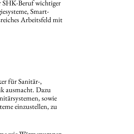
r SHK-Beruf wichtiger
giesysteme, Smart-
iches Arbeitsfeld mit
r für Sanitär-,
nik ausmacht. Dazu
nitärsystemen, sowie
teme einzustellen, zu
steme wie Wärmepumpen,