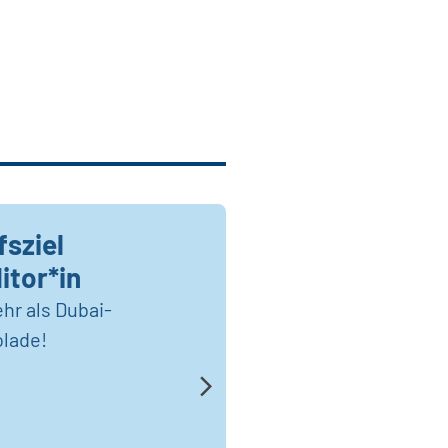
fsziel
itor*in
hr als Dubai-
lade!