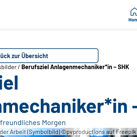
Ho
ück zur Übersicht
bilder /
Berufsziel Anlagenmechaniker*in – SHK
iel
mechaniker*in 
afreundliches Morgen
er Arbeit (Symbolbild) ©pvproductions auf Freepik