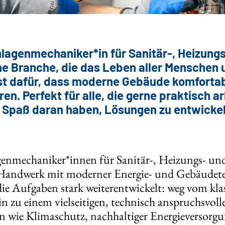
nlagenmechaniker*in für Sanitär-, Heizung
eine Branche, die das Leben aller Menschen
gst dafür, dass moderne Gebäude komfortab
ren. Perfekt für alle, die gerne praktisch a
 Spaß daran haben, Lösungen zu entwickeln
genmechaniker*innen für Sanitär-, Heizungs- un
s Handwerk mit moderner Energie- und Gebäudete
die Aufgaben stark weiterentwickelt: weg vom kl
n zu einem vielseitigen, technisch anspruchsvoll
wie Klimaschutz, nachhaltiger Energieversorgun