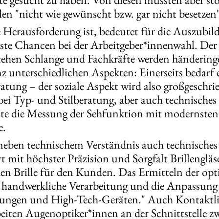
ellen "nicht wie gewünscht bzw. gar nicht besetze
e Herausforderung ist, bedeutet für die Auszubil
te Chancen bei der Arbeitgeber*innenwahl. Der B
ehen Schlange und Fachkräfte werden händering
nz unterschiedlichen Aspekten: Einerseits bedarf 
tung – der soziale Aspekt wird also großgeschri
bei Typ- und Stilberatung, aber auch technisches
eute die Messung der Sehfunktion mit modernsten 
e.
 neben technischem Verständnis auch technisches
mit höchster Präzision und Sorgfalt Brillengläs
den Brille für den Kunden. Das Ermitteln der op
 handwerkliche Verarbeitung und die Anpassung d
tungen und High-Tech-Geräten." Auch Kontaktli
beiten Augenoptiker*innen an der Schnittstelle z