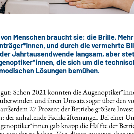
on Menschen braucht sie: die Brille. Mehr a
enträger*innen, und durch die vermehrte B
it der Jahrtausendwende langsam, aber ste
enoptiker*innen, die sich um die techni
t modischen Lösungen bemühen.
s gut: Schon 2021 konnten die Augenoptiker*inne
überwinden und ihren Umsatz sogar über den vo
außerdem 27 Prozent der Betriebe größere Invest
: der anhaltende Fachkräftemangel. Bei einer U
enoptiker*innen gab knapp die Hälfte der Betrie
e gesucht zu haben. Von diesen mussten aber stol