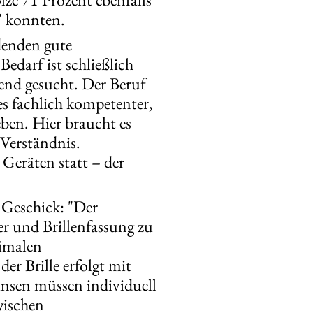
n" konnten.
denden gute
edarf ist schließlich
end gesucht. Der Beruf
es fachlich kompetenter,
eben. Hier braucht es
 Verständnis.
Geräten statt – der
 Geschick: "Der
er und Brillenfassung zu
timalen
er Brille erfolgt mit
nsen müssen individuell
wischen