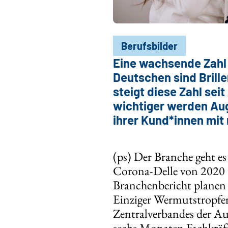
Berufsbilder
Eine wachsende Zahl v
Deutschen sind Brill
steigt diese Zahl se
wichtiger werden Aug
ihrer Kund*innen mi
(ps) Der Branche geht e
Corona-Delle von 2020 
Branchenbericht planen 
Einziger Wermutstropfen
Zentralverbandes der Aug
sechs Monaten Fachkräft