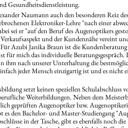
d Gesundheitsdienstleistung.
exander Naumann auch den besonderen Reiz des 
gebrochenen Elektroniker-Lehre "nach einer abwe
ei sei er "auf den Beruf des Augenoptikers gesto
Verkaufsaspekt und der Kundennähe vereint un
 Für Azubi Janika Braun ist die Kundenberatung 
st für mich das individuelle Beratungsgespräch. 
 ihm nach unserer Unterhaltung die bestmöglich
l einfach jeder Mensch einzigartig ist und es nicht 
sbildung setzt keinen speziellen Schulabschluss vo
berufliche Weiterbildungen. Neben dem Meisterbri
lich geprüften Augenoptiker bzw. Augenoptikeri
ibt es den Bachelor- und Master-Studiengang "A
chlüsse in der Tasche, gibt es ebenfalls noch di