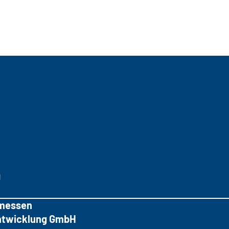
g
messen
tentwicklung GmbH