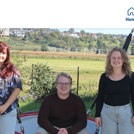
Ho
V.