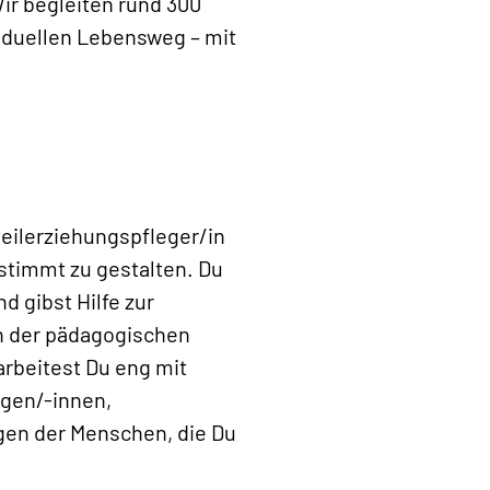
ir begleiten rund 300
iduellen Lebensweg – mit
Heilerziehungspfleger/in
stimmt zu gestalten. Du
d gibst Hilfe zur
in der pädagogischen
arbeitest Du eng mit
ogen/-innen,
gen der Menschen, die Du