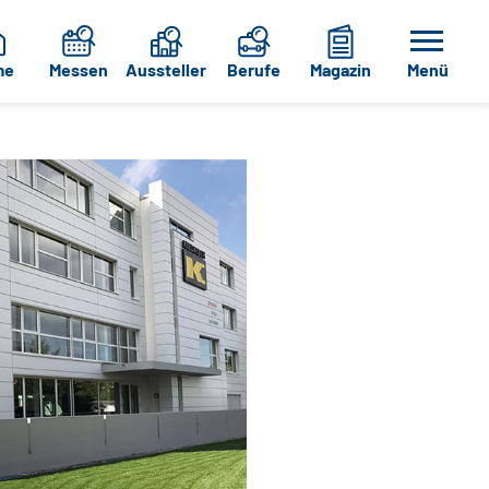
me
Messen
Aussteller
Berufe
Magazin
Menü