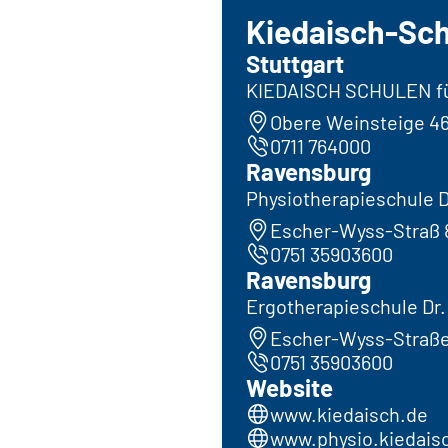
Kiedaisch-Sc
Stuttgart
KIEDAISCH SCHULEN fü
Obere Weinsteige 46
0711 764000
Ravensburg
Physiotherapieschule D
Escher-Wyss-Straß 
0751 35903600
Ravensburg
Ergotherapieschule Dr.
Escher-Wyss-Straße
0751 35903600
Website
www.kiedaisch.de
www.physio.kiedais