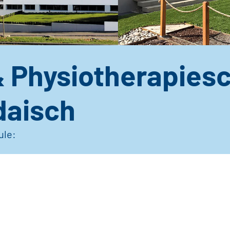
& Physiotherapies
daisch
ule: