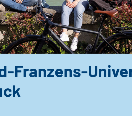
d-Franzens-Univer
uck