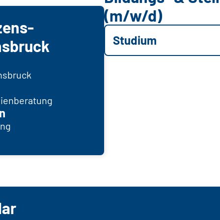
(m/w/d)
zens-
Studium
nsbruck
nnsbruck
dienberatung
n
ung
lar