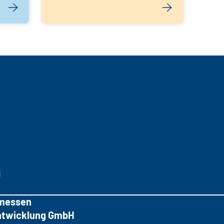
g
messen
tentwicklung GmbH