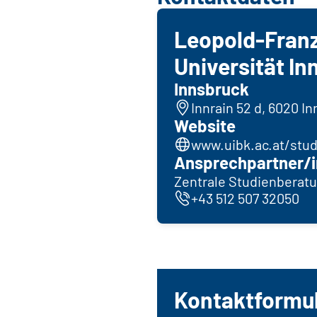
Leopold-Fran
Universität In
Innsbruck
Innrain 52 d, 6020 I
Website
www.uibk.ac.at/stu
Ansprechpartner/i
Zentrale Studienberat
+43 512 507 32050
Kontaktformu