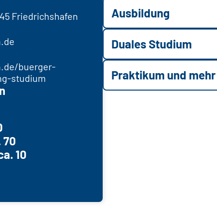
Ausbildung
045 Friedrichshafen
n.de
Duales Studium
n.de/buerger-
Praktikum und mehr
ung-studium
n
0
 70
ca. 10