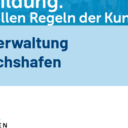
erwaltung
ichshafen