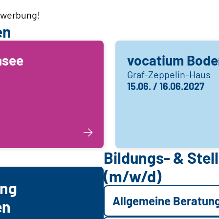
Bewerbung!
en
nsee
vocatium Bode
Graf-Zeppelin-Haus
15.06. / 16.06.2027
Bildungs- & Ste
(m/w/d)
ung
Allgemeine Beratun
en