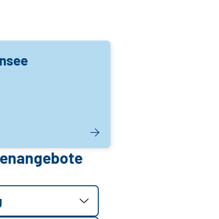
nsee
llenangebote
g