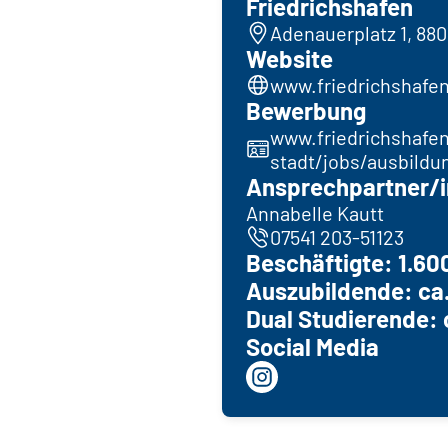
Friedrichshafen
Adenauerplatz 1, 88
Website
www.friedrichshafe
Bewerbung
www.friedrichshafe
stadt/jobs/ausbild
Ansprechpartner/i
Annabelle Kautt
07541 203-51123
Beschäftigte: 1.60
Auszubildende: ca.
Dual Studierende: 
Social Media