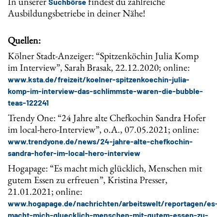
In unserer
findest du zahlreiche
Suchbörse
Ausbildungsbetriebe in deiner Nähe!
Quellen:
Kölner Stadt-Anzeiger: “Spitzenköchin Julia Komp
im Interview”, Sarah Brasak, 22.12.2020; online:
www.ksta.de/freizeit/koelner-spitzenkoechin-julia-
komp-im-interview-das-schlimmste-waren-die-bubble-
teas-122241
Trendy One: “24 Jahre alte Chefkochin Sandra Hofer
im local-hero-Interview”, o.A., 07.05.2021; online:
www.trendyone.de/news/24-jahre-alte-chefkochin-
sandra-hofer-im-local-hero-interview
Hogapage: “Es macht mich glücklich, Menschen mit
gutem Essen zu erfreuen”, Kristina Presser,
21.01.2021; online:
www.hogapage.de/nachrichten/arbeitswelt/reportagen/es
macht-mich-gluecklich-menschen-mit-gutem-essen-zu-